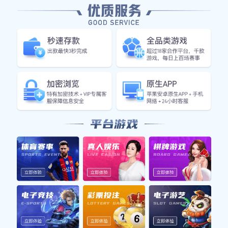
故事，以及他如何塑造了现代足球的面貌。
1、执教哲学与战术创新
作为一名杰出的足球教练，他首先展现出的是独特的执教哲
学。他坚信球队必须具备灵活性和创造力，而不仅仅依赖于
固定的战术体系。在多年的执教生涯中，他不断尝试不同的
阵型，从而使球队能够适应各种比赛情况，提高胜率。
此外，他还特别注重攻防转换的重要性。通过快速有效的反
击，球队能够在对手防线出现漏洞时迅速发起攻击，这种战
术理念大大增强了球队的竞争力。他常常强调：“比赛往往是
在瞬间决定胜负，我们需要抓住每一个机会。”
与此同时，他也非常注重年轻球员的发展。在他的领导下，
多名青年才俊脱颖而出，这不仅丰富了球队的人才储备，也
为俱乐部未来的发展奠定了基础。他坚持认为：“培养年轻人
是我作为教练最重要的责任之一。”
2、面对压力与挑战
在高水平竞技体育中，压力无处不在。作为一名顶级教练，